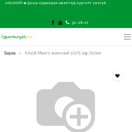
100,000₮-өөс дээш худалдан авалтад хүргэлт үнэгүй.
32-28-17
Бараа
KA118 Манго жимсний 100% шүүс 720мл