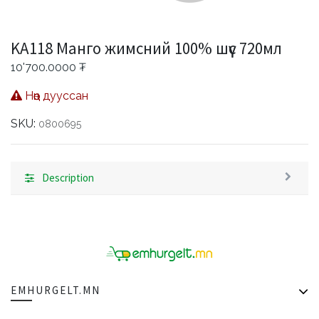
KA118 Манго жимсний 100% шүүс 720мл
10'700.0000
₮
Нөөц дууссан
SKU:
0800695
Description
EMHURGELT.MN