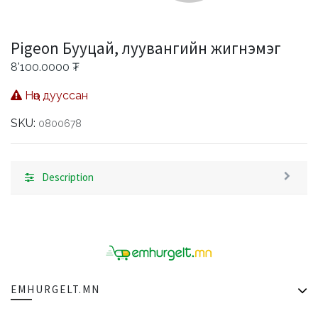
Pigeon Бууцай, луувангийн жигнэмэг
8'100.0000
₮
Нөөц дууссан
SKU:
0800678
Description
EMHURGELT.MN