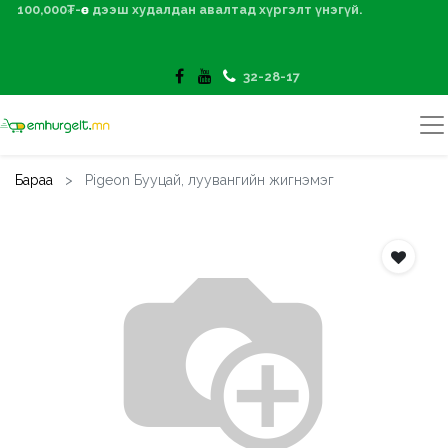
100,000₮-өөс дээш худалдан авалтад хүргэлт үнэгүй.
32-28-17
Бараа
Pigeon Бууцай, луувангийн жигнэмэг