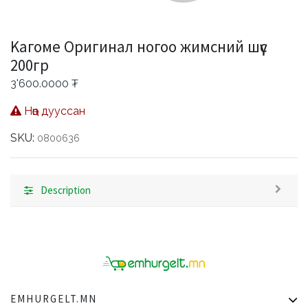
Kагоме Оригинал ногоо жимсний шүүс
200гр
3'600.0000
₮
Нөөц дууссан
SKU:
0800636
Description
EMHURGELT.MN