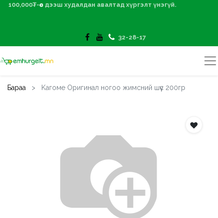
100,000₮-өөс дээш худалдан авалтад хүргэлт үнэгүй.
32-28-17
Бараа
Kагоме Оригинал ногоо жимсний шүүс 200гр