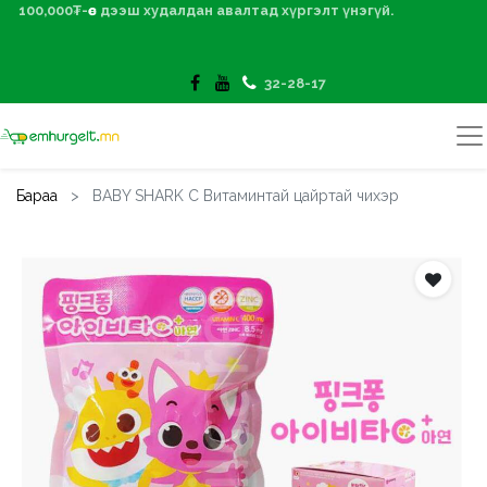
100,000₮-өөс дээш худалдан авалтад хүргэлт үнэгүй.
32-28-17
Бараа
BABY SHARK C Витаминтай цайртай чихэр