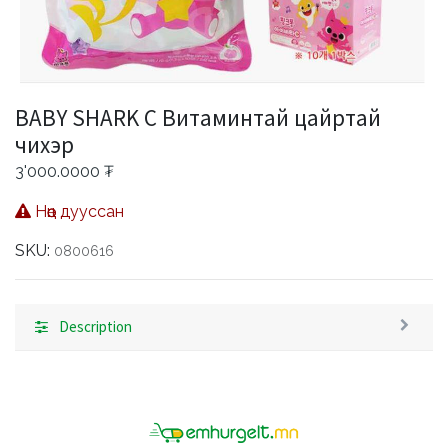
BABY SHARK C Витаминтай цайртай
чихэр
3'000.0000
₮
Нөөц дууссан
SKU:
0800616
Description