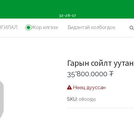
ш худалдан авалтад хүр
32-28-17
НГИЛАЛ
Жор илгээх
Бидэнтэй холбогдох
Гарын сойлт уутан
35'800.0000
₮
Нөөц дууссан
SKU:
0800591