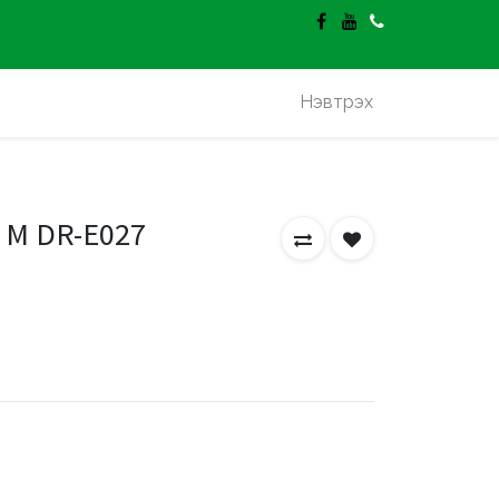
гэлт үнэгүй.
Нэвтрэх
 M DR-E027