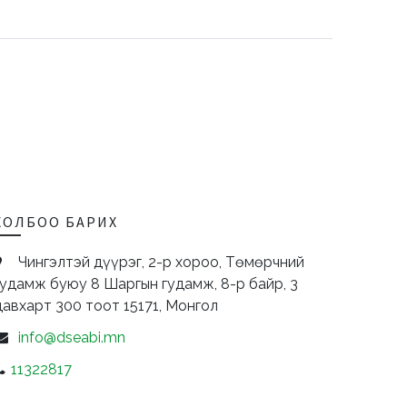
ХОЛБОО БАРИХ
Чингэлтэй дүүрэг, 2-р хороо, Төмөрчний
гудамж буюу 8 Шаргын гудамж, 8-р байр, 3
давхарт 300 тоот
15171,
Монгол
info@dseabi.mn
11322817