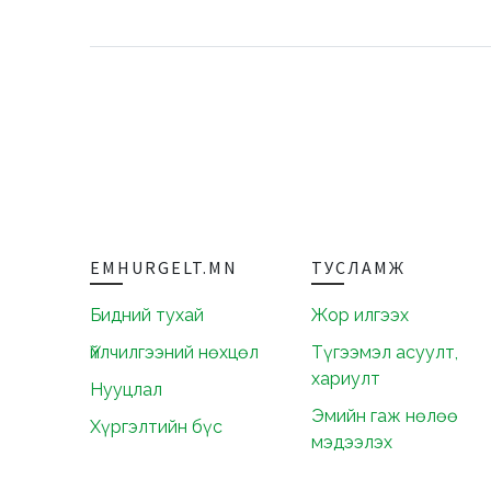
EMHURGELT.MN
ТУСЛАМЖ
Бидний тухай
Жор илгээх
Үйлчилгээний нөхцөл
Түгээмэл асуулт,
хариулт
Нууцлал
Эмийн гаж нөлөө
Хүргэлтийн бүс
мэдээлэх