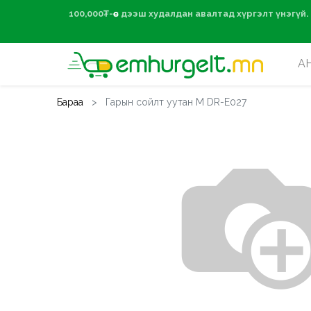
100,000₮-өөс дээ
А
Бараа
Гарын сойлт уутан M DR-E027