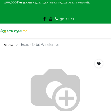
100,000₮-өөс дээш худалдан авалтад хүргэлт үнэгүй.
32-28-17
Бараа
Бохь - Orbit Wineterfresh