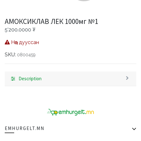
АМОКСИКЛАВ ЛЕК 1000мг №1
5'200.0000
₮
Нөөц дууссан
SKU:
0800459
Description
EMHURGELT.MN