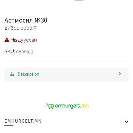
Астмосил №30
27'600.0000
₮
Нөөц дууссан
SKU:
0800413
Description
EMHURGELT.MN