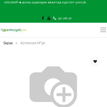
100,000₮-өөс дээш худалдан авалтад хүргэлт үнэгүй.
32-28-17
Бараа
Астмосил №30