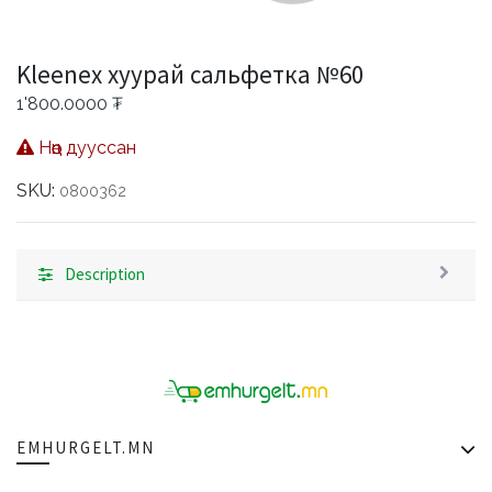
Kleenex хуурай сальфетка №60
1'800.0000
₮
Нөөц дууссан
SKU:
0800362
Description
EMHURGELT.MN