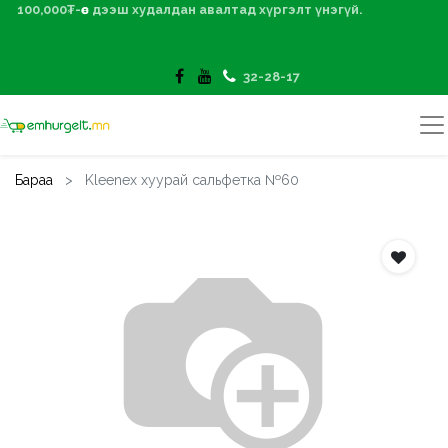
100,000₮-өөс дээш худалдан авалтад хүргэлт үнэгүй.
32-28-17
Бараа
Kleenex хуурай сальфетка №60