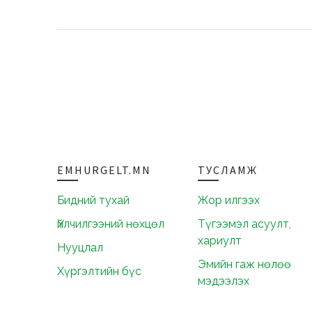
EMHURGELT.MN
ТУСЛАМЖ
Бидний тухай
Жор илгээх
Үйлчилгээний нөхцөл
Түгээмэл асуулт,
хариулт
Нууцлал
Эмийн гаж нөлөө
Хүргэлтийн бүс
мэдээлэх