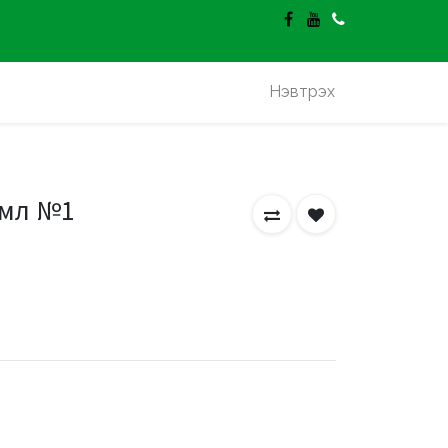
гэлт үнэгүй.
Нэвтрэх
0мл №1