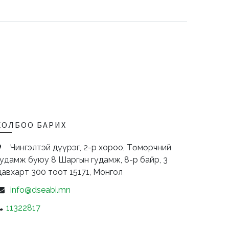
ХОЛБОО БАРИХ
Чингэлтэй дүүрэг, 2-р хороо, Төмөрчний
гудамж буюу 8 Шаргын гудамж, 8-р байр, 3
давхарт 300 тоот
15171,
Монгол
info@dseabi.mn
11322817