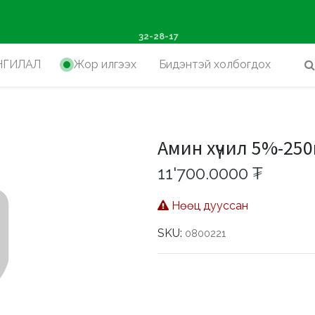
ш худалдан авалтад хүр
32-28-17
НГИЛАЛ
Жор илгээх
Бидэнтэй холбогдох
Амин хүчил 5%-25
11'700.0000
₮
Нөөц дууссан
SKU:
0800221