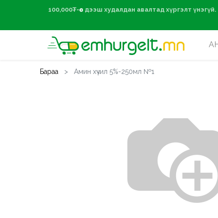
100,000₮-өөс дээ
А
Бараа
Амин хүчил 5%-250мл №1