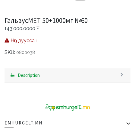
ГальвусМЕТ 50+1000мг №60
143'000.0000
₮
Нөөц дууссан
SKU:
0800038
Description
EMHURGELT.MN