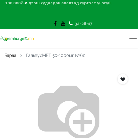
100,000₮-өөс дээш худалдан авалтад хүргэлт үнэгүй.
32-28-17
Бараа
ГальвусМЕТ 50+1000мг №60