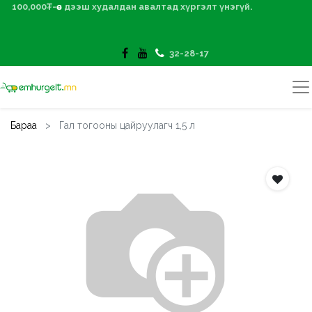
100,000₮-өөс дээш худалдан авалтад хүргэлт үнэгүй.
32-28-17
Бараа
Гал тогооны цайруулагч 1,5 л