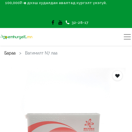
100,000₮-өөс дээш худалдан авалтад хүргэлт үнэгүй.
32-28-17
Бараа
Вагимилт N7 лаа