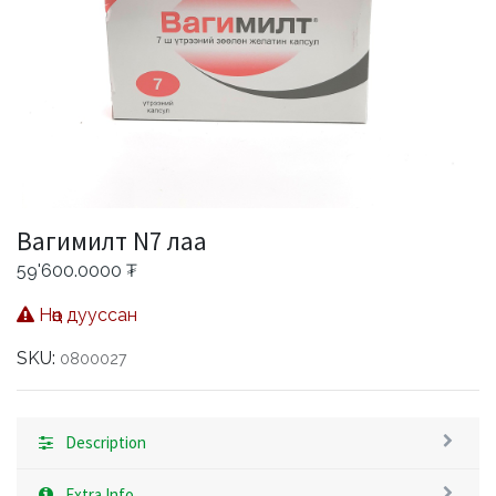
Вагимилт N7 лаа
59'600.0000
₮
Нөөц дууссан
SKU:
0800027
Description
Extra Info