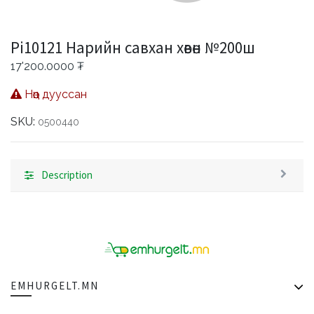
Pi10121 Нарийн савхан хөвөн №200ш
17'200.0000
₮
Нөөц дууссан
SKU:
0500440
Description
EMHURGELT.MN