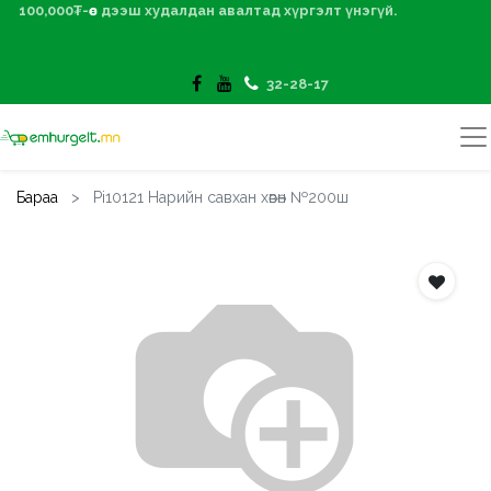
100,000₮-өөс дээш худалдан авалтад хүргэлт үнэгүй.
32-28-17
Бараа
Pi10121 Нарийн савхан хөвөн №200ш