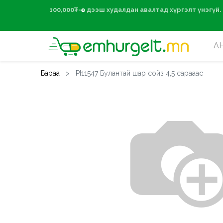
100,000₮-өөс дээ
А
Бараа
PI11547 Булантай шар сойз 4,5 сарааас