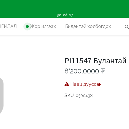
ш худалдан авалтад хүр
32-28-17
НГИЛАЛ
Жор илгээх
Бидэнтэй холбогдох
PI11547 Булантай 
8'200.0000
₮
Нөөц дууссан
SKU:
0500438