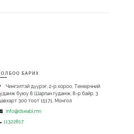
ХОЛБОО БАРИХ
Чингэлтэй дүүрэг, 2-р хороо, Төмөрчний
гудамж буюу 8 Шаргын гудамж, 8-р байр, 3
давхарт 300 тоот
15171,
Монгол
info@dseabi.mn
11322817