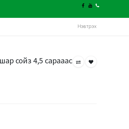
гэлт үнэгүй.
Нэвтрэх
шар сойз 4,5 сарааас