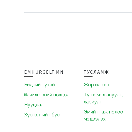
EMHURGELT.MN
ТУСЛАМЖ
Бидний тухай
Жор илгээх
Үйлчилгээний нөхцөл
Түгээмэл асуулт,
хариулт
Нууцлал
Эмийн гаж нөлөө
Хүргэлтийн бүс
мэдээлэх