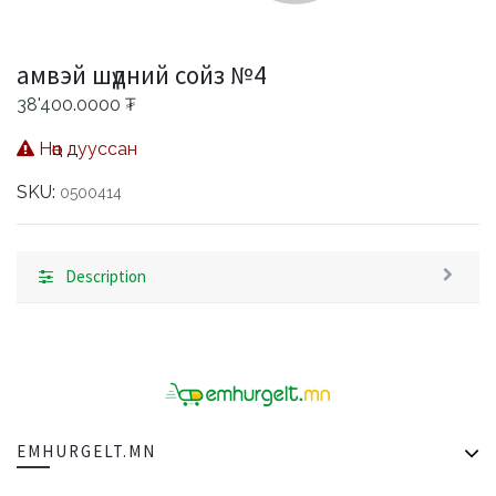
амвэй шүдний сойз №4
38'400.0000
₮
Нөөц дууссан
SKU:
0500414
Description
EMHURGELT.MN