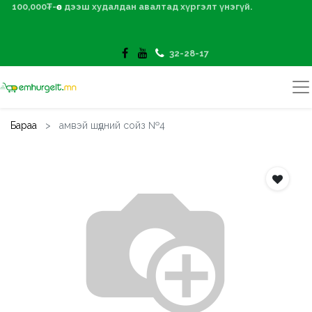
100,000₮-өөс дээш худалдан авалтад хүргэлт үнэгүй.
32-28-17
Бараа
амвэй шүдний сойз №4