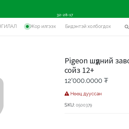
ш худалдан авалтад хүр
32-28-17
НГИЛАЛ
Жор илгээх
Бидэнтэй холбогдох
+
Pigeon шүдний зав
сойз 12+
12'000.0000
₮
Нөөц дууссан
SKU:
0500379