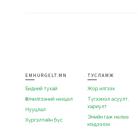
EMHURGELT.MN
ТУСЛАМЖ
Бидний тухай
Жор илгээх
Үйлчилгээний нөхцөл
Түгээмэл асуулт,
хариулт
Нууцлал
Эмийн гаж нөлөө
Хүргэлтийн бүс
мэдээлэх