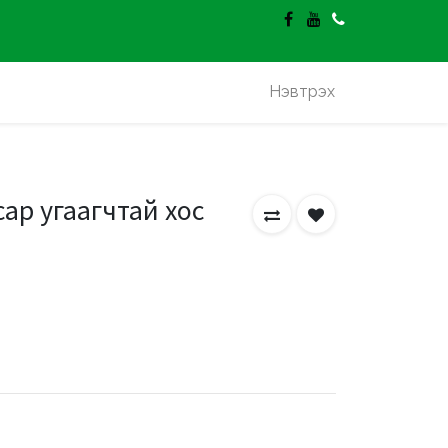
гэлт үнэгүй.
Нэвтрэх
сар угаагчтай хос