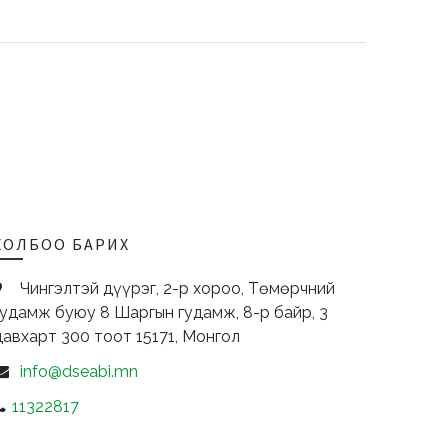
ХОЛБОО БАРИХ
Чингэлтэй дүүрэг, 2-р хороо, Төмөрчний
гудамж буюу 8 Шаргын гудамж, 8-р байр, 3
давхарт 300 тоот
15171,
Монгол
info@dseabi.mn
11322817