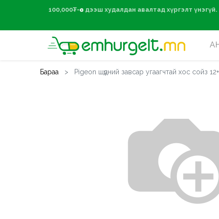
100,000₮-өөс дээ
А
Бараа
Pigeon шүдний завсар угаагчтай хос сойз 12