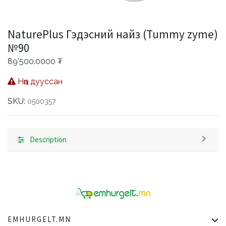
NaturePlus Гэдэсний найз (Tummy zyme)
№90
89'500.0000
₮
Нөөц дууссан
SKU:
0500357
Description
EMHURGELT.MN