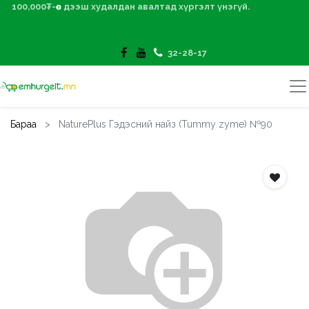
100,000₮-өөс дээш худалдан авалтад хүргэлт үнэгүй.
32-28-17
Бараа
NaturePlus Гэдэсний найз (Tummy zyme) №90