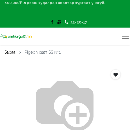
100,000₮-өөс дээш худалдан авалтад хүргэлт үнэгүй.
32-28-17
Бараа
Pigeon хөхөлт SS №1