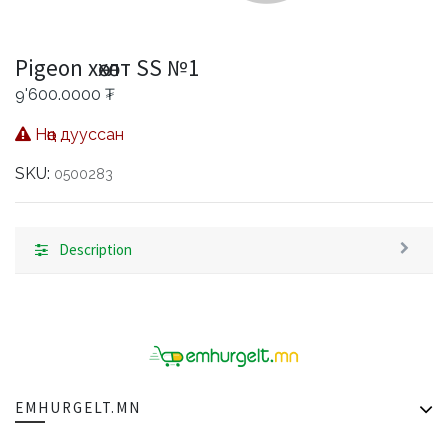
Pigeon хөхөлт SS №1
9'600.0000
₮
Нөөц дууссан
SKU:
0500283
Description
EMHURGELT.MN