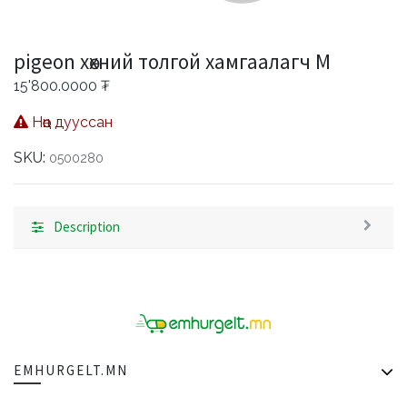
pigeon хөхний толгой хамгаалагч M
15'800.0000
₮
Нөөц дууссан
SKU:
0500280
Description
EMHURGELT.MN