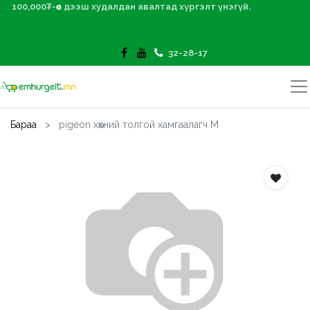
100,000₮-өөс дээш худалдан авалтад хүргэлт үнэгүй.
32-28-17
Бараа
pigeon хөхний толгой хамгаалагч M