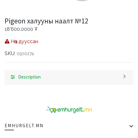
Pigeon халууны наалт №12
18'600.0000
₮
Нөөц дууссан
SKU:
0500274
Description
EMHURGELT.MN