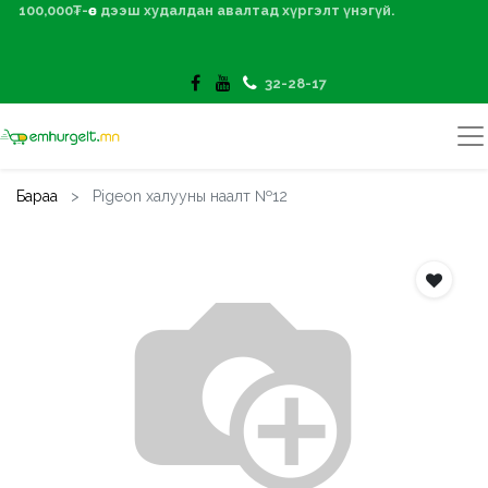
100,000₮-өөс дээш худалдан авалтад хүргэлт үнэгүй.
32-28-17
Бараа
Pigeon халууны наалт №12