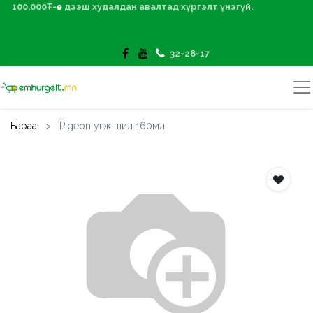
100,000₮-өөс дээш худалдан авалтад хүргэлт үнэгүй.
32-28-17
Бараа
Pigeon угж шил 160мл