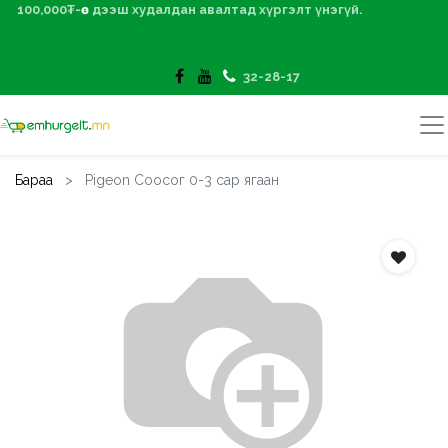
100,000₮-өөс дээш худалдан авалтад хүргэлт үнэгүй.
32-28-17
Бараа
Pigeon Соосог 0-3 сар ягаан