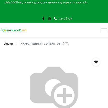
100,000₮-өөс дээш худалдан авалтад хүргэлт үнэгүй.
32-28-17
Бараа
Pigeon шүдний сойзны сет №3