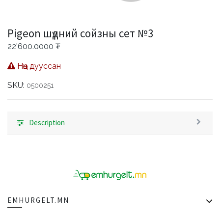
Pigeon шүдний сойзны сет №3
22'600.0000
₮
Нөөц дууссан
SKU:
0500251
Description
EMHURGELT.MN