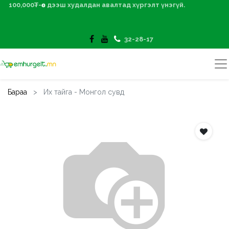
100,000₮-өөс дээш худалдан авалтад хүргэлт үнэгүй.
32-28-17
Бараа
Их тайга - Монгол сувд