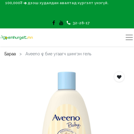
100,000₮-өөс дээш худалдан авалтад хүргэлт үнэгүй.
32-28-17
Бараа
Aveeno үс бие угаагч шингэн гель