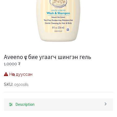
Aveeno үс бие угаагч шингэн гель
1.0000
₮
Нөөц дууссан
SKU:
0500181
Description