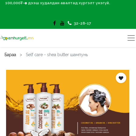
100,000₮-өөс дээш худалдан авалтад хүргэлт үнэгүй.
32-28-17
Бараа
Self care - shea butter шампунь