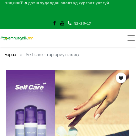
100,000₮-өөс дээш худалдан авалтад хүргэлт үнэгүй.
32-28-17
Бараа
Self care - гар ариутгах хөөс