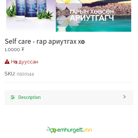
Self care - гар ариутгах хөөс
1.0000
₮
Нөөц дууссан
SKU:
0500144
Description