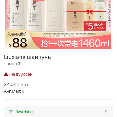
Liuxiang шанпунь
1.0000
₮
Нөөц дууссан
SKU:
0500141
Ангилал:
Үс
Description