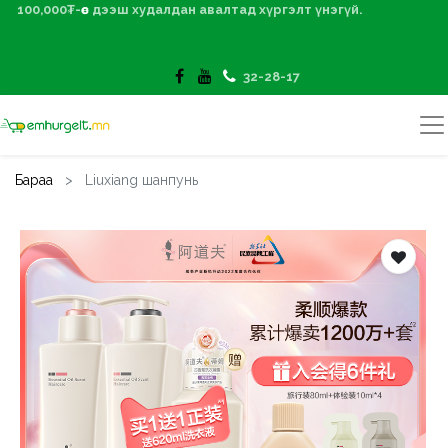
100,000₮-өөс дээш худалдан авалтад хүргэлт үнэгүй.
32-28-17
Бараа
Liuxiang шанпунь