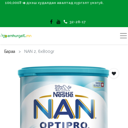
100,000₮-өөс дээш худалдан авалтад хүргэлт үнэгүй.
32-28-17
Бараа
NAN 2, 6x800gr