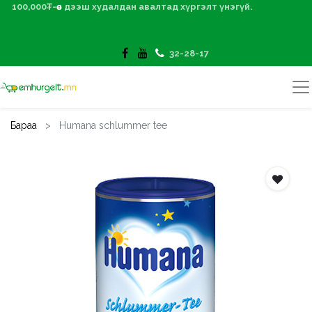
100,000₮-өөс дээш худалдан авалтад хүргэлт үнэгүй.
32-28-17
Бараа
Humana schlummer tee