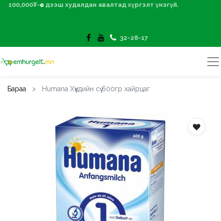
100,000₮-өөс дээш худалдан авалтад хүргэлт үнэгүй.
32-28-17
Бараа
Humana Хүүхдийн сүү 600гр хайрцаг