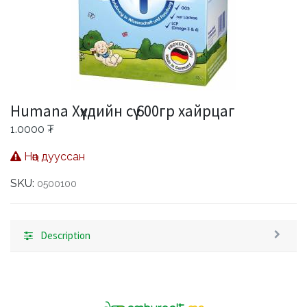
Humana Хүүхдийн сүү 600гр хайрцаг
1.0000
₮
Нөөц дууссан
SKU:
0500100
Description