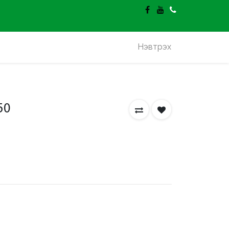
гэлт үнэгүй.
Нэвтрэх
50