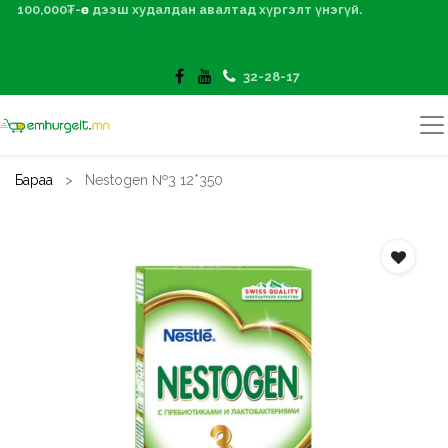
100,000₮-өөс дээш худалдан авалтад хүргэлт үнэгүй.
32-28-17
Бараа
Nestogen №3 12*350