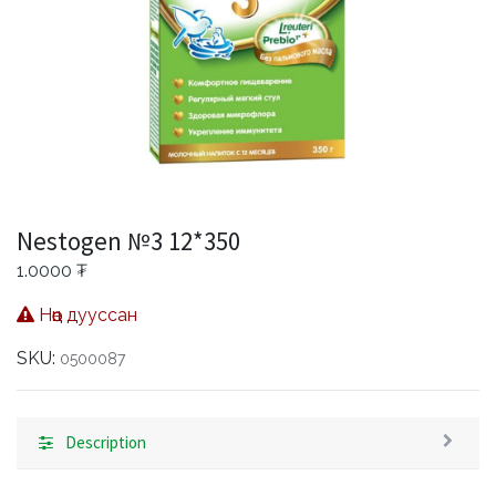
Nestogen №3 12*350
1.0000
₮
Нөөц дууссан
SKU:
0500087
Description