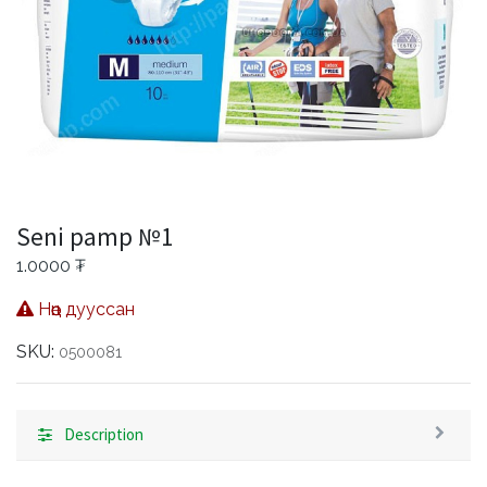
Seni pamp №1
1.0000
₮
Нөөц дууссан
SKU:
0500081
Description