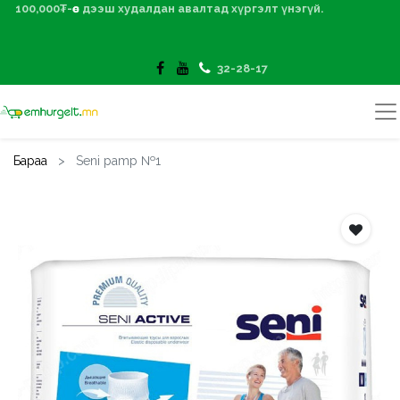
100,000₮-өөс дээш худалдан авалтад хүргэлт үнэгүй.
32-28-17
Бараа
Seni pamp №1