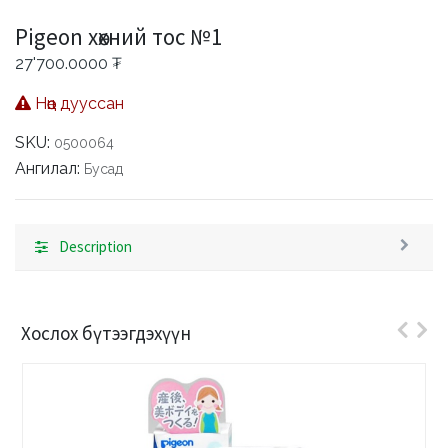
Pigeon хөхний тос №1
27'700.0000
₮
Нөөц дууссан
SKU:
0500064
Ангилал:
Бусад
Description
Хослох бүтээгдэхүүн