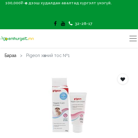
100,000₮-өөс дээш худалдан авалтад хүргэлт үнэгүй.
32-28-17
Бараа
Pigeon хөхний тос №1