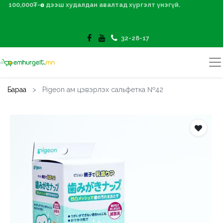
100,000₮-өөс дээш худалдан авалтад хүргэлт үнэгүй.
32-28-17
Бараа
Pigeon ам цэвэрлэх сальфетка №42