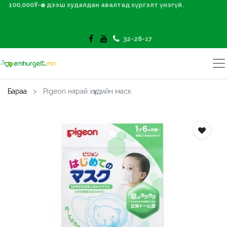
100,000₮-өөс дээш худалдан авалтад хүргэлт үнэгүй.
32-28-17
Бараа
Pigeon нярай хүүхдийн маск