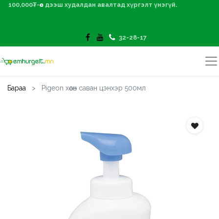
100,000₮-өөс дээш худалдан авалтад хүргэлт үнэгүй.
32-28-17
Бараа
Pigeon хөөсөн саван цэнхэр 500мл