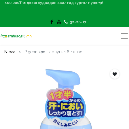
100,000₮-өөс дээш худалдан авалтад хүргэлт үнэгүй.
32-28-17
Бараа
Pigeon хөөсөн шампунь 1.6-10нас