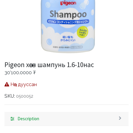
Pigeon хөөсөн шампунь 1.6-10нас
30'100.0000
₮
Нөөц дууссан
SKU:
0500052
Description