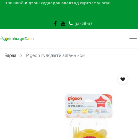
100,000₮-өөс дээш худалдан авалтад хүргэлт үнэгүй.
32-28-17
Бараа
Pigeon гулсдаггүй аяганы ком