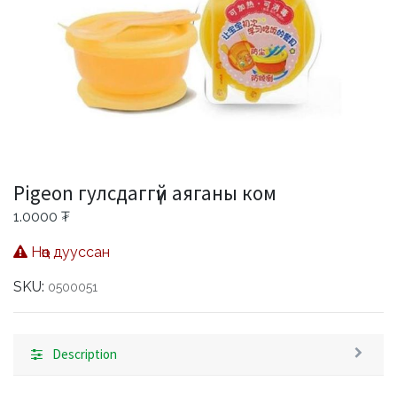
Pigeon гулсдаггүй аяганы ком
1.0000
₮
Нөөц дууссан
SKU:
0500051
Description