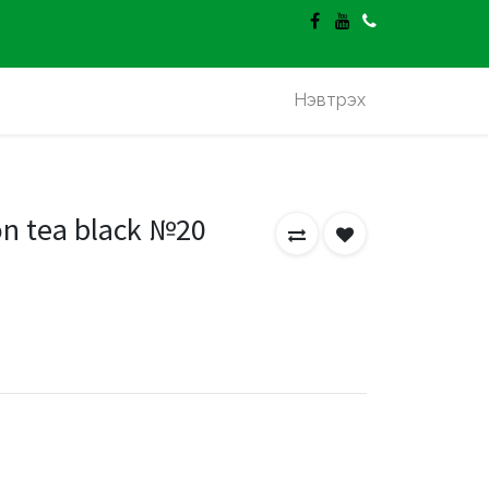
гэлт үнэгүй.
Нэвтрэх
ion tea black №20