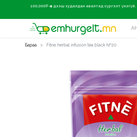
100,000₮-өөс дээ
А
Бараа
Fitne herbal infusion tea black №20