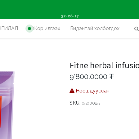
ш худалдан авалтад хүр
32-28-17
НГИЛАЛ
Жор илгээх
Бидэнтэй холбогдох
Fitne herbal infus
9'800.0000
₮
Нөөц дууссан
SKU:
0500025