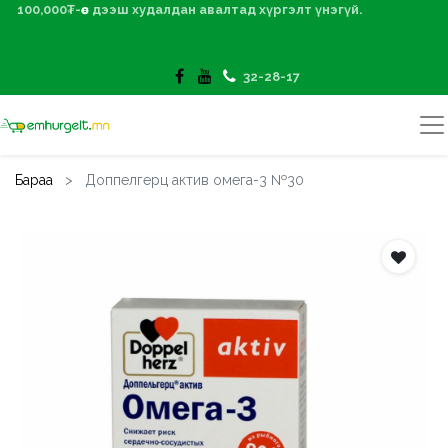
100,000₮-өөс дээш худалдан авалтад хүргэлт үнэгүй.
32-28-17
Бараа
Доппелгерц актив омега-3 №30