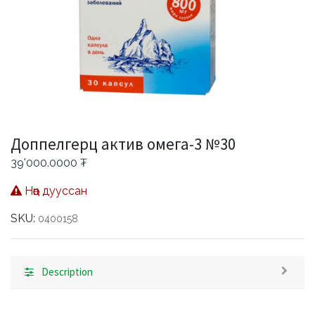
Доппелгерц актив омега-3 №30
39'000.0000
₮
Нөөц дууссан
SKU:
0400158
Description