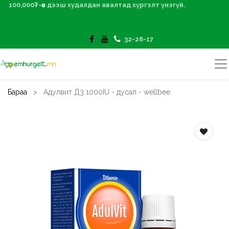
100,000₮-өөс дээш худалдан авалтад хүргэлт үнэгүй.
32-28-17
Бараа
Адулвит Д3 1000IU - дусал - wellbee