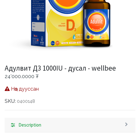
Адулвит Д3 1000IU - дусал - wellbee
24'000.0000
₮
Нөөц дууссан
SKU:
0400148
Description