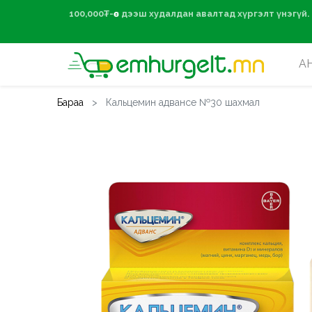
100,000₮-өөс дээ
А
Бараа
Кальцемин адвансе №30 шахмал