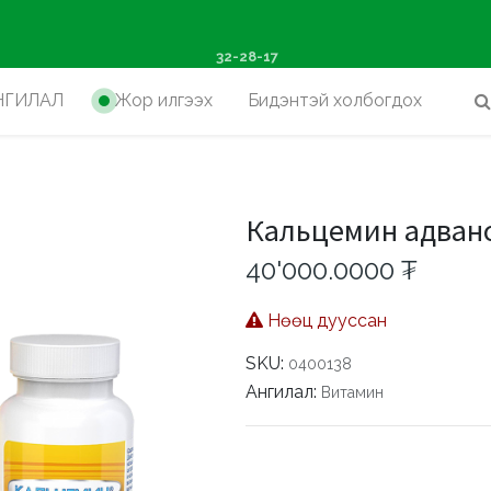
ш худалдан авалтад хүр
32-28-17
НГИЛАЛ
Жор илгээх
Бидэнтэй холбогдох
Кальцемин адван
40'000.0000
₮
Нөөц дууссан
SKU:
0400138
Ангилал:
Витамин