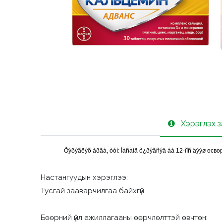
Хэрэглэх 
Õýðýãëýõ àðãà, òóí:
Íàñàíä õ¿ðýãñýä áà 12-îîñ äýýø
ө
св
ө
Настангуудын хэрэглээ:
Тусгай зааварчилгаа байхгүй.
Бөөрний үйл ажиллагааны өөрчлөлттэй өвчтөн: