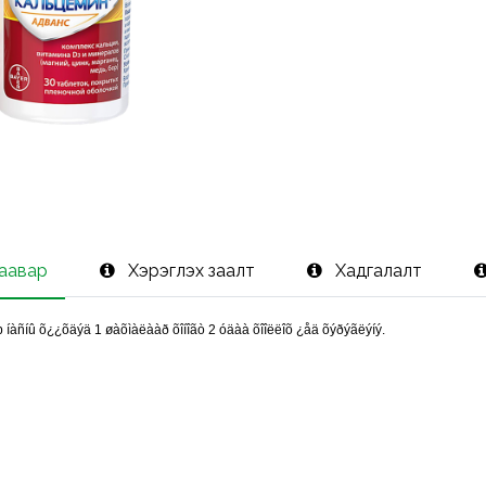
заавар
Хэрэглэх заалт
Хадгалалт
р íàñíû õ¿¿õäýä 1 øàõìàëààð õîíîãò 2 óäàà õîîëëîõ ¿åä õýðýãëýíý.