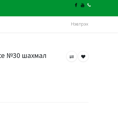
гэлт үнэгүй.
Нэвтрэх
се №30 шахмал