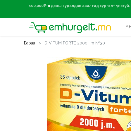
100,000₮-өөс дээ
А
Бараа
D-VITUM FORTE 2000 j.m №30