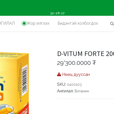
ш худалдан авалтад хүр
32-28-17
НГИЛАЛ
Жор илгээх
Бидэнтэй холбогдох
D-VITUM FORTE 20
29'300.0000
₮
Нөөц дууссан
SKU:
0400103
Ангилал:
Витамин