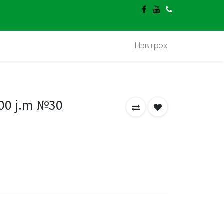
гэлт үнэгүй.
Нэвтрэх
00 j.m №30