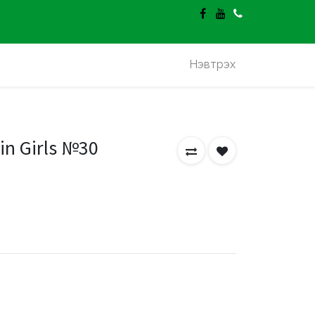
гэлт үнэгүй.
Нэвтрэх
in Girls №30