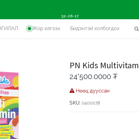
ш худалдан авалтад хүр
32-28-17
НГИЛАЛ
Жор илгээх
Бидэнтэй холбогдох
PN Kids Multivitam
24'500.0000
₮
Нөөц дууссан
SKU:
0400078