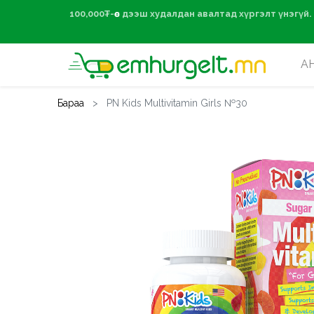
100,000₮-өөс дээ
А
Бараа
PN Kids Multivitamin Girls №30