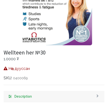
Wellteen her №30
1.0000
₮
Нөөц дууссан
SKU:
0400069
Description