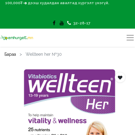
100,000₮-өөс дээш худалдан авалтад хүргэлт үнэгүй.
32-28-17
Бараа
Wellteen her №30