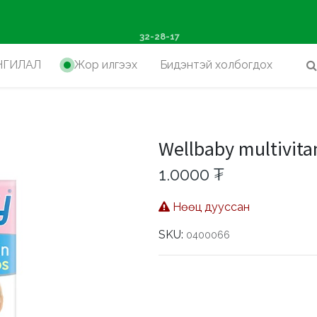
ш худалдан авалтад хүр
32-28-17
НГИЛАЛ
Жор илгээх
Бидэнтэй холбогдох
Wellbaby multivit
1.0000
₮
Нөөц дууссан
SKU:
0400066