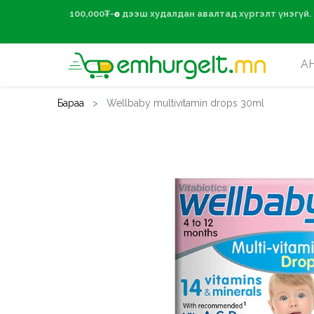
100,000₮-өөс дээ
А
Бараа
Wellbaby multivitamin drops 30ml