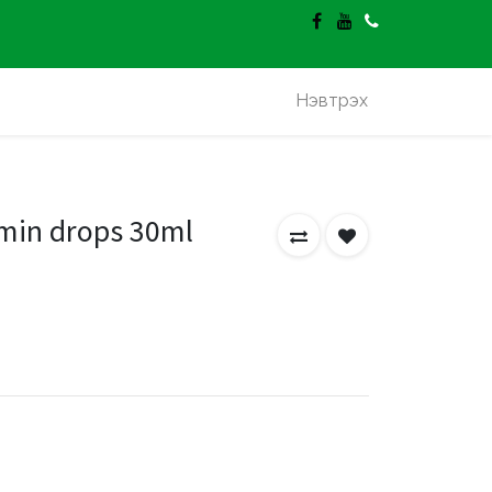
гэлт үнэгүй.
Нэвтрэх
amin drops 30ml