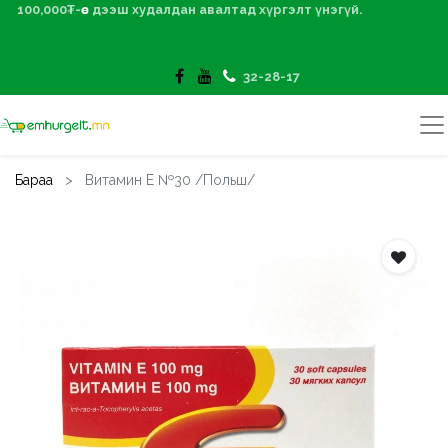
100,000₮-өөс дээш худалдан авалтад хүргэлт үнэгүй.
32-28-17
Бараа
Витамин Е №30 /Польш/